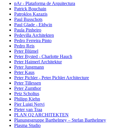
pAr - Plataforma de Arquitectura
Patrick Bouchain
Patroklos Kazazis
Paul Busschots
Paul Glade - Eldwin
Paula Pinheiro
Pedevilla Architekten
Pedro Ferreira Pinto
Pedro Reis
Peter Blümel
Peter Bysted - Charlotte Hauch
Peter Haimerl Architektur
Peter Jungmann
Peter Kaus
Peter Pichler - Peter Pichler Architecture
Peter Tillessen
Peter Zumthor
Petz Scholtus
Philipp Kiehn
Pier Luigi Nervi
Pieter van Traa
PLAN Q2 ARCHITEKTEN
Planungsgruppe Barthelmey – Stefan Barthelmey
Plasma Studio