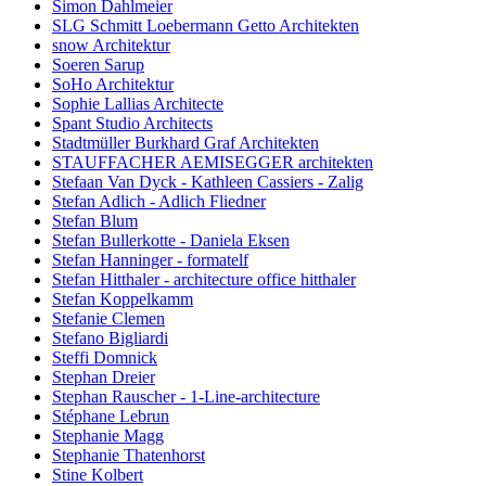
Simon Dahlmeier
SLG Schmitt Loebermann Getto Architekten
snow Architektur
Soeren Sarup
SoHo Architektur
Sophie Lallias Architecte
Spant Studio Architects
Stadtmüller Burkhard Graf Architekten
STAUFFACHER AEMISEGGER architekten
Stefaan Van Dyck - Kathleen Cassiers - Zalig
Stefan Adlich - Adlich Fliedner
Stefan Blum
Stefan Bullerkotte - Daniela Eksen
Stefan Hanninger - formatelf
Stefan Hitthaler - architecture office hitthaler
Stefan Koppelkamm
Stefanie Clemen
Stefano Bigliardi
Steffi Domnick
Stephan Dreier
Stephan Rauscher - 1-Line-architecture
Stéphane Lebrun
Stephanie Magg
Stephanie Thatenhorst
Stine Kolbert