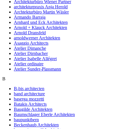
Architekturbüro Wiener Partner
architekturpraxis Anja Herold
Archtekturbüro Martin Wäsler
Armando Barraja
Arnhard und Eck Architekten
Arnold + Klauck Architekten
Arnold Dransfeld
arnoldwerner Architekten
Asaggio Architects
Atelier Dimanche
Atelier Dirnbacher
Atelier Isabelle Allégret
Atelier ordinaire
Atelier Sunder-Plassmann
B
B-bis architecten
band architecture
baserga mozzetti
Batakis Architects
Baugilde Architekten
Baumschlager Eberle Architekten
baupunktbern
Beckenhaub Architekten