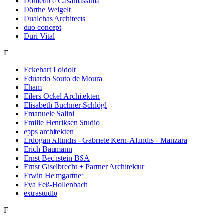
Domenico Casamassima
Dörthe Weigelt
Dualchas Architects
duo concept
Duri Vital
E
Eckehart Loidolt
Eduardo Souto de Moura
Eham
Eilers Ockel Architekten
Elisabeth Buchner-Schlögl
Emanuele Salini
Emilie Henriksen Studio
epps architekten
Erdoğan Altındis - Gabriele Kern-Altindis - Manzara
Erich Baumann
Ernst Bechstein BSA
Ernst Giselbrecht + Partner Architektur
Erwin Heimgartner
Eva Feß-Hollenbach
extrastudio
F