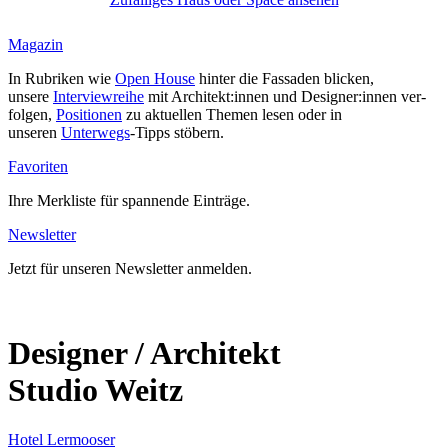
Magazin
In Rubriken wie
Open House
hinter die Fas­saden blicken,
unsere
Inter­view­reihe
mit Architekt:innen und Designer:innen ver­
folgen,
Posi­tionen
zu aktu­ellen Themen lesen oder in
unseren
Unterwegs
-Tipps stöbern.
Favo­riten
Ihre Merk­liste für span­nende Ein­träge.
News­letter
Jetzt für unseren News­letter anmelden.
Designer / Architekt
Studio Weitz
Hotel Ler­mooser