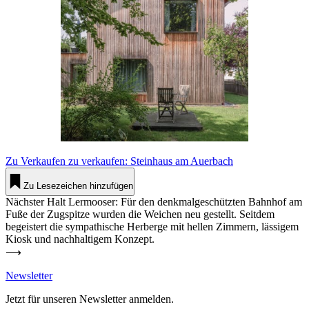
Zu Ver­kaufen
zu ver­kaufen: Steinhaus am Auerbach
Zu Lesezeichen hinzufügen
Nächster Halt Ler­mooser: Für den denk­mal­ge­schützten Bahnhof am
Fuße der Zug­spitze wurden die Weichen neu gestellt. Seitdem
begeistert die sym­pa­thische Her­berge mit hellen Zimmern, läs­sigem
Kiosk und nach­hal­tigem Konzept.
⟶
News­letter
Jetzt für unseren News­letter anmelden.