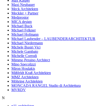
Max Kasper
Maxi Neubauer
Meck Architekten
Meckler + Partner
Medprostor
MICA design
Michael Buck
Michael Felkner
Michael Hofmann
Michael Laubender – LAUBENDERARCHITEKTUR
Michael Niedermann
Michele Busiri Vici
Michele Gambato
Michelle Corrodi
Mimmo Peraino Architect
Mino Specolizzi
Miron Houlakis
Mißfeldt Kraß Architekten
MMZ Architekten
Möhring Architekten
MONCADA RANGEL Studio di Architettura
MVRDV
N
n11 architekten