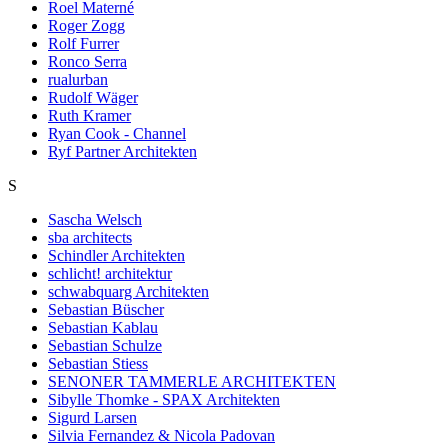
Roel Materné
Roger Zogg
Rolf Furrer
Ronco Serra
rualurban
Rudolf Wäger
Ruth Kramer
Ryan Cook - Channel
Ryf Partner Architekten
S
Sascha Welsch
sba architects
Schindler Architekten
schlicht! architektur
schwabquarg Architekten
Sebastian Büscher
Sebastian Kablau
Sebastian Schulze
Sebastian Stiess
SENONER TAMMERLE ARCHITEKTEN
Sibylle Thomke - SPAX Architekten
Sigurd Larsen
Silvia Fernandez & Nicola Padovan