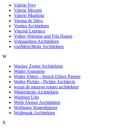
Valerie Frey
Valerie Messini
Valerio Magliola
Varuna de Silva
Ventira Architekten
Vincent Leprince
Volker Warning und Frîa Hagen
Volquardsen Architekten
vonMeierMohr Architekten
W
Wacker Zeiger Architekten
Walter Angonese
Walter Ehlers - Storch Ehlers Partner
Walter Pichler - Pichler Architects
wespi de meuron romeo architekten
Wietersheim Architekten
Winfried Ulm
Wirth Alonso Architekten
Wolfgang Wagenhäuser
Wollensak Architekten
X