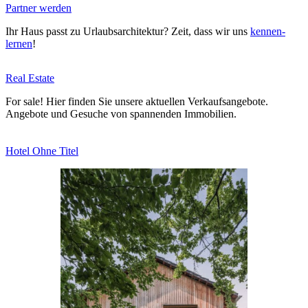
Partner werden
Ihr Haus passt zu Urlaubs­ar­chi­tektur? Zeit, dass wir uns
ken­nen­
lernen
!
Real Estate
For sale! Hier finden Sie unsere aktu­ellen Ver­kaufs­an­gebote.
Angebote und Gesuche von span­nenden Immo­bilien.
Hotel Ohne Titel