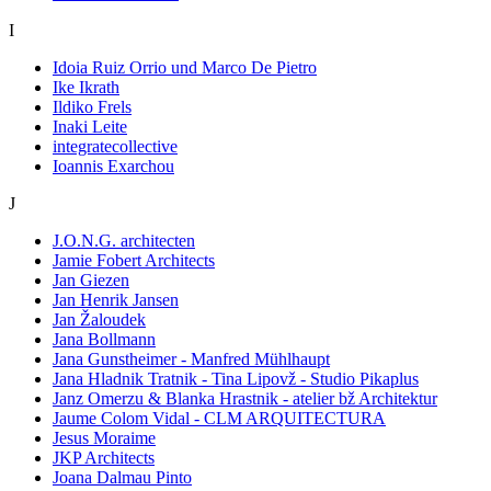
I
Idoia Ruiz Orrio und Marco De Pietro
Ike Ikrath
Ildiko Frels
Inaki Leite
integratecollective
Ioannis Exarchou
J
J.O.N.G. architecten
Jamie Fobert Architects
Jan Giezen
Jan Henrik Jansen
Jan Žaloudek
Jana Bollmann
Jana Gunstheimer - Manfred Mühlhaupt
Jana Hladnik Tratnik - Tina Lipovž - Studio Pikaplus
Janz Omerzu & Blanka Hrastnik - atelier bž Architektur
Jaume Colom Vidal - CLM ARQUITECTURA
Jesus Moraime
JKP Architects
Joana Dalmau Pinto