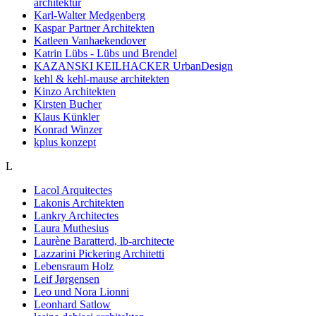
architektur
Karl-Walter Medgenberg
Kaspar Partner Architekten
Katleen Vanhaekendover
Katrin Lübs - Lübs und Brendel
KAZANSKI KEILHACKER UrbanDesign
kehl & kehl-mause architekten
Kinzo Architekten
Kirsten Bucher
Klaus Künkler
Konrad Winzer
kplus konzept
L
Lacol Arquitectes
Lakonis Architekten
Lankry Architectes
Laura Muthesius
Laurène Baratterd, lb-architecte
Lazzarini Pickering Architetti
Lebensraum Holz
Leif Jørgensen
Leo und Nora Lionni
Leonhard Satlow