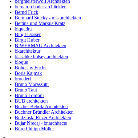
bergmeisterwolf Architekten
bernardo bader architekten
Bernd Frick
Bernhard Stucky - mls architekten
Bettina und Markus Kratz
biquadra
Birgit Dosser
Birgit Huber
BIWERMAU Architekten
bkarchitektur
blaschke hülsey architekten
bloque
Bohuslav Fuchs
Boris Kajmak
bruederl
Bruno Morassutti
Bruno Taut
Bruno Tonfoni
BUB architekten
Bucher Beholz Architekten
Buchner Bründler Architekten
Budzinski Ritzer Architekten
Bujar Nrecaj - bnarchitects
Büro Philipp Möller