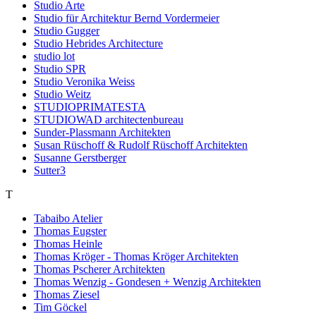
Studio Arte
Studio für Architektur Bernd Vordermeier
Studio Gugger
Studio Hebrides Architecture
studio lot
Studio SPR
Studio Veronika Weiss
Studio Weitz
STUDIOPRIMATESTA
STUDIOWAD architectenbureau
Sunder-Plassmann Architekten
Susan Rüschoff & Rudolf Rüschoff Architekten
Susanne Gerstberger
Sutter3
T
Tabaibo Atelier
Thomas Eugster
Thomas Heinle
Thomas Kröger - Thomas Kröger Architekten
Thomas Pscherer Architekten
Thomas Wenzig - Gondesen + Wenzig Architekten
Thomas Ziesel
Tim Göckel