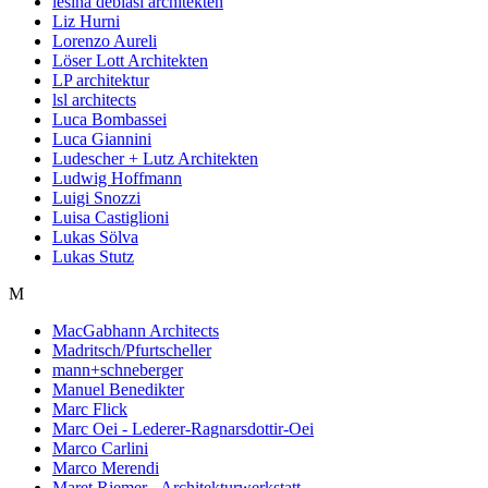
lesina debiasi architekten
Liz Hurni
Lorenzo Aureli
Löser Lott Architekten
LP architektur
lsl architects
Luca Bombassei
Luca Giannini
Ludescher + Lutz Architekten
Ludwig Hoffmann
Luigi Snozzi
Luisa Castiglioni
Lukas Sölva
Lukas Stutz
M
MacGabhann Architects
Madritsch/Pfurtscheller
mann+schneberger
Manuel Benedikter
Marc Flick
Marc Oei - Lederer-Ragnarsdottir-Oei
Marco Carlini
Marco Merendi
Maret Riemer - Architekturwerkstatt