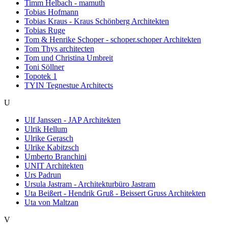
Timm Helbach - mamuth
Tobias Hofmann
Tobias Kraus - Kraus Schönberg Architekten
Tobias Ruge
Tom & Henrike Schoper - schoper.schoper Architekten
Tom Thys architecten
Tom und Christina Umbreit
Toni Söllner
Topotek 1
TYIN Tegnestue Architects
U
Ulf Janssen - JAP Architekten
Ulrik Hellum
Ulrike Gerasch
Ulrike Kabitzsch
Umberto Branchini
UNIT Architekten
Urs Padrun
Ursula Jastram - Architekturbüro Jastram
Uta Beißert - Hendrik Gruß - Beissert Gruss Architekten
Uta von Maltzan
V