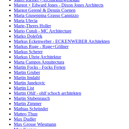
Margot + Edward Jones - Dixon Jones Architects
Margot Gerené & Dennis Coenen
Maria Giuseppina Grasso Cannizzo
Maria Ulecia
Marie-Theres Holler
Mario Cutuli - MC Architecture
Marko Doleček
Markus Eckenweber - ECKENWEBER Architekten
Markus Ruge - Ruge+Göllner
Markus Scherer
Markus Uhrig Architektur
Marta Campos Arquitectura
Martin Focks - Focks Ferien
Martin Gruber
Martin Imdahl
Martin Janekovic
Martin List
Martin Ohlf - ohlf schoch architekten
Martin Stubenrauch
Martin Zimmer
Mathias Schründer
Matteo Thun
Max Dudler
Max Grosse Wiesmann