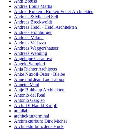
Andi Breuss
Andrea Louis Marlia
Andrea Ruiken - Ruiken Vetter Architekten
Andreas & Michael Sell
Andreas Breckwoldt
Andreas Heidl - Heidl Architekten
Andreas Holnburger
Andreas Mikula
Andreas Vallazza
Andreas Waggershauser
Andreas Wenning
Angélique Casanova
Angelo Sampieri
Anja Richter Architects
Anke Nuxoll-Oster - Bleibe
Anne und Jean-Luc Laloux
Annette Maul
Antje Bulthaup Architekten
Antonio del Real
Antonio Gargiso
Arch. DI Harald Kröpfl
archilab
architektur.terminal
Architekturbüro Dirk Michel
Architekturbüro Jens Huck