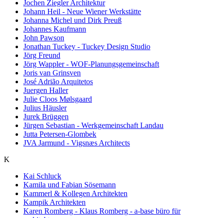
Jochen Ziegler Architektur
Johann Heil - Neue Wiener Werkstätte
Johanna Michel und Dirk Preuß
Johannes Kaufmann
John Pawson
Jonathan Tuckey - Tuckey Design Studio
Jörg Freund
Jörg Wappler - WOF-Planungsgemeinschaft
Joris van Grinsven
José Adrião Arquitetos
Juergen Haller
Julie Cloos Mølsgaard
Julius Häusler
Jurek Brüggen
Jürgen Sebastian - Werkgemeinschaft Landau
Jutta Petersen-Glombek
JVA Jarmund - Vigsnæs Architects
K
Kai Schluck
Kamila und Fabian Sösemann
Kammerl & Kollegen Architekten
Kampik Architekten
Karen Romberg - Klaus Romberg - a-base büro für