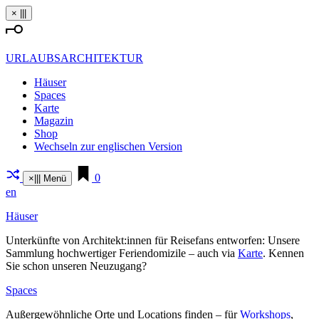
Zum
×
|||
Inhalt
springen
URLAUBSARCHITEKTUR
Häuser
Spaces
Karte
Magazin
Shop
Wechseln zur englischen Version
0
×
|||
Menü
en
Häuser
Unter­künfte von Architekt:innen für Rei­sefans ent­worfen: Unsere
Sammlung hoch­wer­tiger Feri­en­do­mizile – auch via
Karte
. Kennen
Sie schon unseren Neu­zugang?
Spaces
Außer­ge­wöhn­liche Orte und Loca­tions finden – für
Work­shops
,