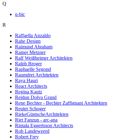
Q
q-bic
R
Raffaella Anzaldo
Rahe Design
Raimund Abraham
Rainer Metzner
Ralf Weißheimer Architekten
Ralph Broger
Raphaelle Segond
Raumdrei Architekten
Raya Hauri
React Architects
Regina Kautz
Reidun Dolva Grand
Rene Bechter - Bechter Zaffignani Architekten
Reuter Schoger
RiekeGüntscheArchitekten
Riet Fanzun - arc-ana
Rintala Eggertsson Architects
Rob Landeweerd
Robert Frey