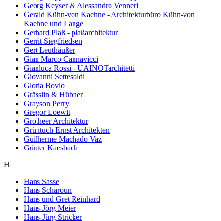
Georg Keyser & Alessandro Venneri
Gerald Kühn-von Kaehne - Architekturbüro Kühn-von
Kaehne und Lange
Gerhard Plaß - plaßarchitektur
Gerrit Siegfriedsen
Gert Leuthäußer
Gian Marco Cannavicci
Gianluca Rossi - UAINOTarchitetti
Giovanni Settesoldi
Gloria Bovio
Grässlin & Hübner
Grayson Perry
Gregor Loewit
Grotheer Architektur
Grüntuch Ernst Architekten
Guilherme Machado Vaz
Günter Kaesbach
H
Hans Sasse
Hans Scharoun
Hans und Gret Reinhard
Hans-Jörg Meier
Hans-Jürg Stricker