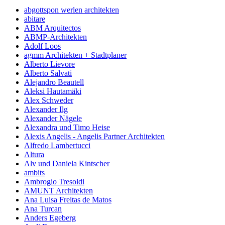
abgottspon werlen architekten
abitare
ABM Arquitectos
ABMP-Architekten
Adolf Loos
agmm Architekten + Stadtplaner
Alberto Lievore
Alberto Salvati
Alejandro Beautell
Aleksi Hautamäki
Alex Schweder
Alexander Ilg
Alexander Nägele
Alexandra und Timo Heise
Alexis Angelis - Angelis Partner Architekten
Alfredo Lambertucci
Altura
Alv und Daniela Kintscher
ambits
Ambrogio Tresoldi
AMUNT Architekten
Ana Luisa Freitas de Matos
Ana Turcan
Anders Egeberg