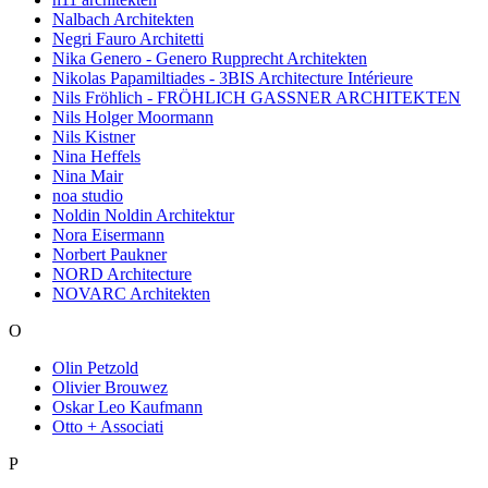
Nalbach Architekten
Negri Fauro Architetti
Nika Genero - Genero Rupprecht Architekten
Nikolas Papamiltiades - 3BIS Architecture Intérieure
Nils Fröhlich - FRÖHLICH GASSNER ARCHITEKTEN
Nils Holger Moormann
Nils Kistner
Nina Heffels
Nina Mair
noa studio
Noldin Noldin Architektur
Nora Eisermann
Norbert Paukner
NORD Architecture
NOVARC Architekten
O
Olin Petzold
Olivier Brouwez
Oskar Leo Kaufmann
Otto + Associati
P