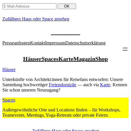
Zufäl­liges Haus oder Space ansehen
Pres­se­an­fragen
Kontakt
Impressum
Daten­schutz­er­klärung
Häuser
Spaces
Karte
Magazin
Shop
Häuser
Unter­künfte von Architekt:innen für Rei­sefans ent­worfen: Unsere
Sammlung hoch­wer­tiger
Feri­en­do­mizile
— auch via
Karte
. Kennen
Sie schon unseren Neu­zugang?
Spaces
Außer­ge­wöhn­liche Orte und Loca­tions finden – für Work­shops,
Team­e­vents, Mee­tings, Yoga-Retreats oder private Feiern.
Zufäl­liges Haus oder Space ansehen