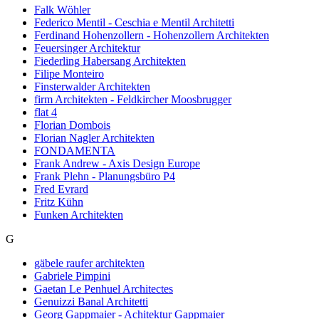
Falk Wöhler
Federico Mentil - Ceschia e Mentil Architetti
Ferdinand Hohenzollern - Hohenzollern Architekten
Feuersinger Architektur
Fiederling Habersang Architekten
Filipe Monteiro
Finsterwalder Architekten
firm Architekten - Feldkircher Moosbrugger
flat 4
Florian Dombois
Florian Nagler Architekten
FONDAMENTA
Frank Andrew - Axis Design Europe
Frank Plehn - Planungsbüro P4
Fred Evrard
Fritz Kühn
Funken Architekten
G
gäbele raufer architekten
Gabriele Pimpini
Gaetan Le Penhuel Architectes
Genuizzi Banal Architetti
Georg Gappmaier - Achitektur Gappmaier