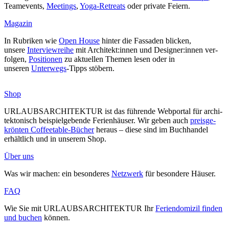
Team­e­vents,
Mee­tings
,
Yoga-Retreats
oder private Feiern.
Magazin
In Rubriken wie
Open House
hinter die Fas­saden blicken,
unsere
Inter­view­reihe
mit Architekt:innen und Designer:innen ver­
folgen,
Posi­tionen
zu aktu­ellen Themen lesen oder in
unseren
Unterwegs
-Tipps stöbern.
Shop
URLAUBSARCHITEKTUR ist das füh­rende Web­portal für archi­
tek­to­nisch bei­spiel­ge­bende Feri­en­häuser. Wir geben auch
preis­ge­
krönten Cof­fee­table-Bücher
heraus – diese sind im Buch­handel
erhältlich und in unserem Shop.
Über uns
Was wir machen: ein beson­deres
Netzwerk
für besondere Häuser.
FAQ
Wie Sie mit URLAUBSARCHITEKTUR Ihr
Feri­en­do­mizil finden
und buchen
können.