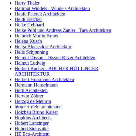
Harry Thaler
Hartmut Windels - Windels Architekten
Haufe Petereit Architekten
Heidi Fletcher
Heike Gebhard
Heike Pohl und Andreas Zanier - Tara Architekten
Heinrich Martin Bruns
Helena Kusch
Helga Blocksdorf Architektur
Helle Schjønning
Helmut Disson - Disson Ritzer Achitekten
Helmut Ludwig
Herbert Bucher - BUCHER HÜTTINGER
ARCHITEKTUR
Herbert Hussmann Architekten
Hermann Henselmann
Hertl Architekten
Herwig Zöhrer
Herzog de Meuron
hirner + riehl architekten
Holzbau Bruno Kaiser
Hopkins Architects
Hubert Lanzinger
Hubert Steinsailer
HZ Eco-Architetti