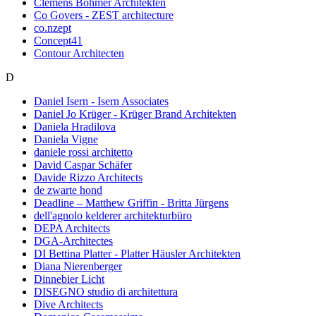
Clemens Böhmer Architekten
Co Govers - ZEST architecture
co.nzept
Concept41
Contour Architecten
D
Daniel Isern - Isern Associates
Daniel Jo Krüger - Krüger Brand Architekten
Daniela Hradilova
Daniela Vigne
daniele rossi architetto
David Caspar Schäfer
Davide Rizzo Architects
de zwarte hond
Deadline – Matthew Griffin - Britta Jürgens
dell'agnolo kelderer architekturbüro
DEPA Architects
DGA-Architectes
DI Bettina Platter - Platter Häusler Architekten
Diana Nierenberger
Dinnebier Licht
DISEGNO studio di architettura
Dive Architects