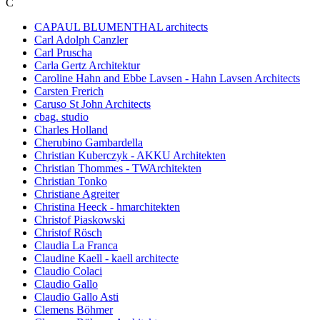
C
CAPAUL BLUMENTHAL architects
Carl Adolph Canzler
Carl Pruscha
Carla Gertz Architektur
Caroline Hahn and Ebbe Lavsen - Hahn Lavsen Architects
Carsten Frerich
Caruso St John Architects
cbag. studio
Charles Holland
Cherubino Gambardella
Christian Kuberczyk - AKKU Architekten
Christian Thommes - TWArchitekten
Christian Tonko
Christiane Agreiter
Christina Heeck - hmarchitekten
Christof Piaskowski
Christof Rösch
Claudia La Franca
Claudine Kaell - kaell architecte
Claudio Colaci
Claudio Gallo
Claudio Gallo Asti
Clemens Böhmer