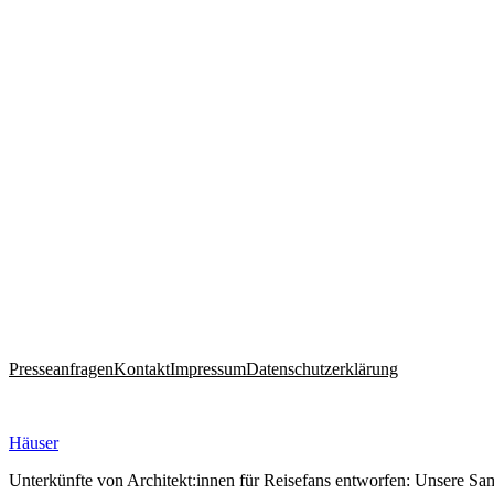
Pres­se­an­fragen
Kontakt
Impressum
Daten­schutz­er­klärung
Häuser
Unter­künfte von Architekt:innen für Rei­sefans ent­worfen: Unsere S