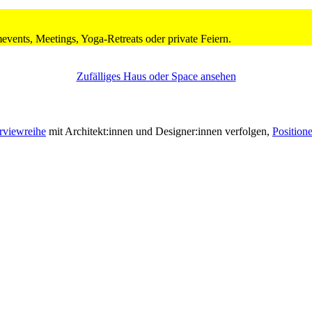
e­vents, Mee­tings, Yoga-Retreats oder private Feiern.
Zufäl­liges Haus oder Space ansehen
r­view­reihe
mit Architekt:innen und Designer:innen ver­folgen,
Posi­tion