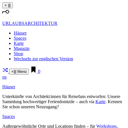
Zum
×
|||
Inhalt
springen
URLAUBSARCHITEKTUR
Häuser
Spaces
Karte
Magazin
Shop
Wechseln zur englischen Version
0
×
|||
Menü
en
Häuser
Unter­künfte von Architekt:innen für Rei­sefans ent­worfen: Unsere
Sammlung hoch­wer­tiger Feri­en­do­mizile – auch via
Karte
. Kennen
Sie schon unseren Neu­zugang?
Spaces
Außer­ge­wöhn­liche Orte und Loca­tions finden – für
Work­shops
,