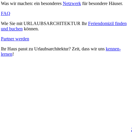
Was wir machen: ein beson­deres
Netzwerk
für besondere Häuser.
FAQ
Wie Sie mit URLAUBSARCHITEKTUR Ihr
Feri­en­do­mizil finden
und buchen
können.
Partner werden
Ihr Haus passt zu Urlaubs­ar­chi­tektur? Zeit, dass wir uns
ken­nen­
lernen
!