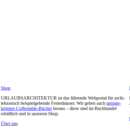
Shop
URLAUBSARCHITEKTUR ist das füh­rende Web­portal für archi­
tek­to­nisch bei­spiel­ge­bende Feri­en­häuser. Wir geben auch
preis­ge­
krönten Cof­fee­table-Bücher
heraus – diese sind im Buch­handel
erhältlich und in unserem Shop.
Über uns