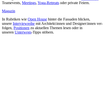
Team­e­vents,
Mee­tings
,
Yoga-Retreats
oder private Feiern.
Magazin
In Rubriken wie
Open House
hinter die Fas­saden blicken,
unsere
Inter­view­reihe
mit Architekt:innen und Designer:innen ver­
folgen,
Posi­tionen
zu aktu­ellen Themen lesen oder in
unseren
Unterwegs
-Tipps stöbern.