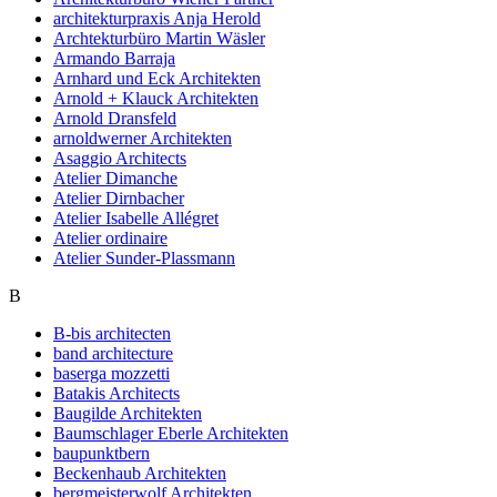
architekturpraxis Anja Herold
Archtekturbüro Martin Wäsler
Armando Barraja
Arnhard und Eck Architekten
Arnold + Klauck Architekten
Arnold Dransfeld
arnoldwerner Architekten
Asaggio Architects
Atelier Dimanche
Atelier Dirnbacher
Atelier Isabelle Allégret
Atelier ordinaire
Atelier Sunder-Plassmann
B
B-bis architecten
band architecture
baserga mozzetti
Batakis Architects
Baugilde Architekten
Baumschlager Eberle Architekten
baupunktbern
Beckenhaub Architekten
bergmeisterwolf Architekten