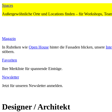
Spaces
Außer­ge­wöhn­liche Orte und Loca­tions finden – für Work­shops, Team­
Magazin
In Rubriken wie
Open House
hinter die Fas­saden blicken, unsere
Inte
stöbern.
Favo­riten
Ihre Merk­liste für span­nende Ein­träge.
News­letter
Jetzt für unseren News­letter anmelden.
Designer / Architekt