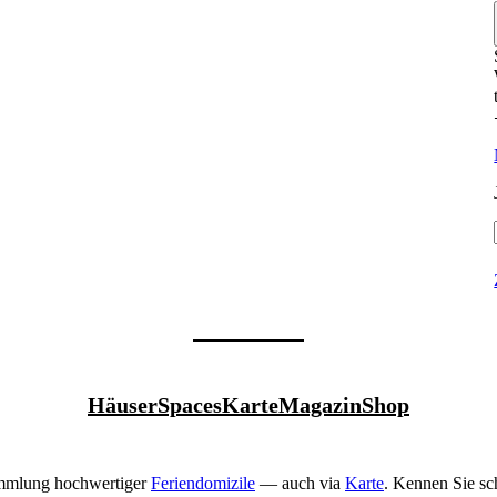
Häuser
Spaces
Karte
Magazin
Shop
ammlung hoch­wer­tiger
Feri­en­do­mizile
— auch via
Karte
. Kennen Sie s