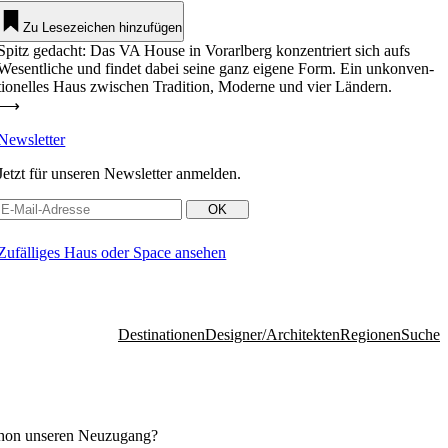
Zu Lesezeichen hinzufügen
Spitz gedacht: Das VA House in Vor­arlberg kon­zen­triert sich aufs
Wesent­liche und findet dabei seine ganz eigene Form. Ein unkon­ven­
tio­nelles Haus zwi­schen Tra­dition, Moderne und vier Ländern.
⟶
News­letter
Jetzt für unseren News­letter anmelden.
Zufäl­liges Haus oder Space ansehen
Desti­na­tionen
Designer/Architekten
Regionen
Suche
chon unseren Neu­zugang?