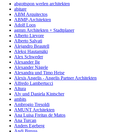
abgottspon werlen architekten
abitare
ABM Arquitectos
ABMP-Architekten
Adolf Loos
agmm Architekten + Stadtplaner
Alberto Lievore
Alberto Salvati
Alejandro Beautell
Aleksi Hautamäki
Alex Schweder
Alexander Ilg
Alexander Nägele
Alexandra und Timo Heise
Alexis Angelis - Angelis Partner Architekten
Alfredo Lambertucci
Altura
Alv und Daniela Kintscher
ambits
Ambrogio Tresoldi
AMUNT Architekten
Ana Luisa Freitas de Matos
Ana Turcan
Anders Egeberg
Andi Breuss