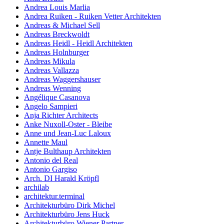
Andrea Louis Marlia
Andrea Ruiken - Ruiken Vetter Architekten
Andreas & Michael Sell
Andreas Breckwoldt
Andreas Heidl - Heidl Architekten
Andreas Holnburger
Andreas Mikula
Andreas Vallazza
Andreas Waggershauser
Andreas Wenning
Angélique Casanova
Angelo Sampieri
Anja Richter Architects
Anke Nuxoll-Oster - Bleibe
Anne und Jean-Luc Laloux
Annette Maul
Antje Bulthaup Architekten
Antonio del Real
Antonio Gargiso
Arch. DI Harald Kröpfl
archilab
architektur.terminal
Architekturbüro Dirk Michel
Architekturbüro Jens Huck
Architekturbüro Wiener Partner