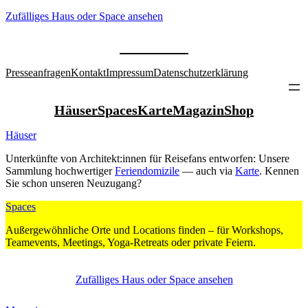
Zufäl­liges Haus oder Space ansehen
Pres­se­an­fragen
Kontakt
Impressum
Daten­schutz­er­klärung
Häuser
Spaces
Karte
Magazin
Shop
Häuser
Unter­künfte von Architekt:innen für Rei­sefans ent­worfen: Unsere
Sammlung hoch­wer­tiger
Feri­en­do­mizile
— auch via
Karte
. Kennen
Sie schon unseren Neu­zugang?
Spaces
Außer­ge­wöhn­liche Orte und Loca­tions finden – für Work­shops,
Team­e­vents, Mee­tings, Yoga-Retreats oder private Feiern.
Zufäl­liges Haus oder Space ansehen