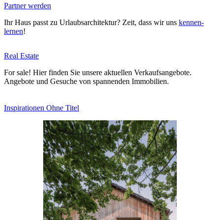
Partner werden
Ihr Haus passt zu Urlaubs­ar­chi­tektur? Zeit, dass wir uns
ken­nen­
lernen
!
Real Estate
For sale! Hier finden Sie unsere aktu­ellen Ver­kaufs­an­gebote.
Angebote und Gesuche von span­nenden Immo­bilien.
Inspi­ra­tionen Ohne Titel