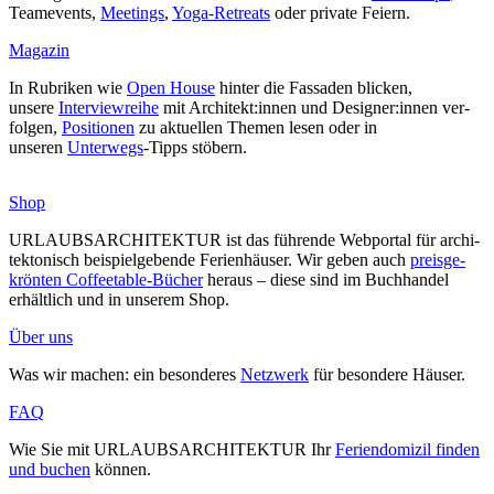
Team­e­vents,
Mee­tings
,
Yoga-Retreats
oder private Feiern.
Magazin
In Rubriken wie
Open House
hinter die Fas­saden blicken,
unsere
Inter­view­reihe
mit Architekt:innen und Designer:innen ver­
folgen,
Posi­tionen
zu aktu­ellen Themen lesen oder in
unseren
Unterwegs
-Tipps stöbern.
Shop
URLAUBSARCHITEKTUR ist das füh­rende Web­portal für archi­
tek­to­nisch bei­spiel­ge­bende Feri­en­häuser. Wir geben auch
preis­ge­
krönten Cof­fee­table-Bücher
heraus – diese sind im Buch­handel
erhältlich und in unserem Shop.
Über uns
Was wir machen: ein beson­deres
Netzwerk
für besondere Häuser.
FAQ
Wie Sie mit URLAUBSARCHITEKTUR Ihr
Feri­en­do­mizil finden
und buchen
können.