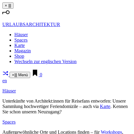
Zum
×
|||
Inhalt
springen
URLAUBSARCHITEKTUR
Häuser
Spaces
Karte
Magazin
Shop
Wechseln zur englischen Version
0
×
|||
Menü
en
Häuser
Unter­künfte von Architekt:innen für Rei­sefans ent­worfen: Unsere
Sammlung hoch­wer­tiger Feri­en­do­mizile – auch via
Karte
. Kennen
Sie schon unseren Neu­zugang?
Spaces
Außer­ge­wöhn­liche Orte und Loca­tions finden – für
Work­shops
,