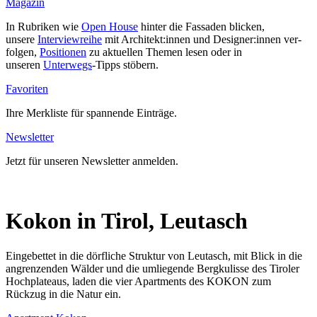
Magazin
In Rubriken wie
Open House
hinter die Fas­saden blicken,
unsere
Inter­view­reihe
mit Architekt:innen und Designer:innen ver­
folgen,
Posi­tionen
zu aktu­ellen Themen lesen oder in
unseren
Unterwegs
-Tipps stöbern.
Favo­riten
Ihre Merk­liste für span­nende Ein­träge.
News­letter
Jetzt für unseren News­letter anmelden.
Kokon in Tirol, Leutasch
Eingebettet in die dörfliche Struktur von Leutasch, mit Blick in die
angrenzenden Wälder und die umliegende Bergkulisse des Tiroler
Hochplateaus, laden die vier Apartments des KOKON zum
Rückzug in die Natur ein.