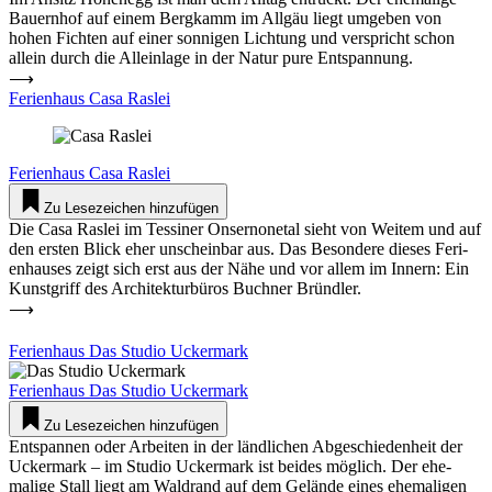
Bau­ernhof auf einem Bergkamm im Allgäu liegt umgeben von
hohen Fichten auf einer son­nigen Lichtung und ver­spricht schon
allein durch die Alleinlage in der Natur pure Ent­spannung.
⟶
Feri­enhaus Casa Raslei
Feri­enhaus
Casa Raslei
Zu Lesezeichen hinzufügen
Die Casa Raslei im Tes­siner Onser­no­netal sieht von Weitem und auf
den ersten Blick eher unscheinbar aus. Das Besondere dieses Feri­
en­hauses zeigt sich erst aus der Nähe und vor allem im Innern: Ein
Kunst­griff des Archi­tek­tur­büros Buchner Bründler.
⟶
Feri­enhaus Das Studio Uckermark
Feri­enhaus
Das Studio Uckermark
Zu Lesezeichen hinzufügen
Ent­spannen oder Arbeiten in der länd­lichen Abge­schie­denheit der
Uckermark – im Studio Uckermark ist beides möglich. Der ehe­
malige Stall liegt am Waldrand auf dem Gelände eines ehe­ma­ligen