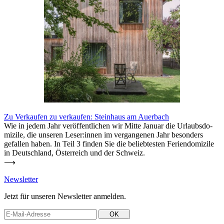
Zu Ver­kaufen
zu ver­kaufen: Steinhaus am Auerbach
Wie in jedem Jahr ver­öf­fent­lichen wir Mitte Januar die Urlaubs­do­
mizile, die unseren Leser:innen im ver­gan­genen Jahr besonders
gefallen haben. In Teil 3 finden Sie die belieb­testen Feri­en­do­mizile
in Deutschland, Öster­reich und der Schweiz.
⟶
News­letter
Jetzt für unseren News­letter anmelden.