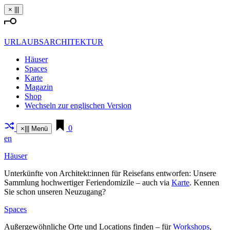
Zum
×
|||
Inhalt
springen
URLAUBSARCHITEKTUR
Häuser
Spaces
Karte
Magazin
Shop
Wechseln zur englischen Version
0
×
|||
Menü
en
Häuser
Unter­künfte von Architekt:innen für Rei­sefans ent­worfen: Unsere
Sammlung hoch­wer­tiger Feri­en­do­mizile – auch via
Karte
. Kennen
Sie schon unseren Neu­zugang?
Spaces
Außer­ge­wöhn­liche Orte und Loca­tions finden – für
Work­shops
,