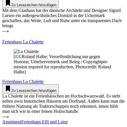
Zu Lesezeichen hinzufügen
Mit dem Glashaus hat der dänische Architekt und Designer Sigurd
Larsen ein außer­ge­wöhn­liches Domizil in der Uckermark
geschaffen, das Weite, Luft und Ruhe unter ein trans­pa­rentes Dach
bringt.
⟶
Feri­enhaus La Cha­lette
[©©Roland Halbe; Ver­oef­fent­li­chung nur gegen
Honorar, Urhe­ber­vermerk und Beleg / Copy­right­per­
mission required for repro­duction, Pho­to­credit: Roland
Halbe]
Feri­enhaus
La Cha­lette
Zu Lesezeichen hinzufügen
La Cha­lette ist ein Feri­en­häuschen im Hoch­schwarzwald. Es steht
neben zwei his­to­ri­schen Häusern am Dorfrand. Außen kann man die
frühere Nutzung als Trak­tor­schuppen noch erkennen, innen fühlt
man sich wie in einer feinen Holz­scha­tulle.
⟶
Apart­ment­Fe­ri­enhaus Effi und Luise