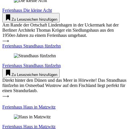
Feri­enhaus
Die kleine Acht
Zu Lesezeichen hinzufügen
Am Rande der Ort­schaft Lin­den­hagen in der Uckermark hat der
Ber­liner Architekt Thomas Kröger ein Sied­lungshaus aus den
1950er-Jahren zu einem Feri­enhaus umgebaut.
⟶
Feri­enhaus Strandhaus fünfzehn
Feri­enhaus
Strandhaus fünfzehn
Zu Lesezeichen hinzufügen
Direkt hinter den Dünen und das Meer in Hör­weite! Das Strandhaus
fünfzehn im Ost­seebad Wustrow auf dem Fischland liegt perfekt für
einen Strand­urlaub.
⟶
Feri­enhaus Haus in Matzwitz
Feri­enhaus
Haus in Matzwitz