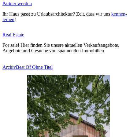
Partner werden
Ihr Haus passt zu Urlaubs­ar­chi­tektur? Zeit, dass wir uns
ken­nen­
lernen
!
Real Estate
For sale! Hier finden Sie unsere aktu­ellen Ver­kaufs­an­gebote.
Angebote und Gesuche von span­nenden Immo­bilien.
ArchivBest Of Ohne Titel