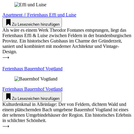
Apartment
//
Feri­enhaus
Effi und Luise
Zu Lesezeichen hinzufügen
Als wäre es einem Werk Theodor Fon­tanes ent­sprungen, liegt das
Feri­enhaus Effi & Luise zwi­schen Feldern in der bran­den­bur­gi­schen
Provinz. Ein his­to­ri­sches Gutshaus im Charme der Grün­derzeit,
saniert und kom­bi­niert mit moderner Archi­tektur und Vintage-
Design.
⟶
Feri­enhaus Bau­ernhof Vogtland
Feri­enhaus
Bau­ernhof Vogtland
Zu Lesezeichen hinzufügen
Kul­tur­denkmal in Alleinlage: Der von Feldern, dichtem Wald und
einem plät­schernden Bach umgebene Bau­ernhof Vogtland ist eines
der sel­tenen Umge­bin­de­häuser der Region. Ein his­to­ri­sches Erlebnis
in schlichter Schönheit.
⟶