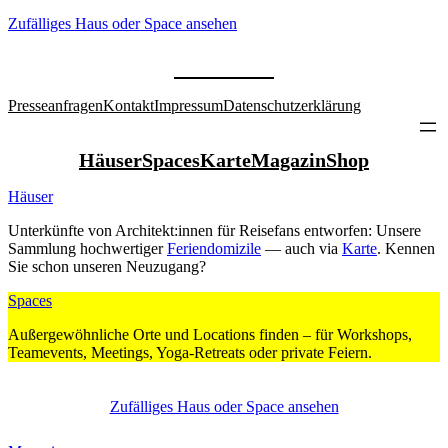
Zufäl­liges Haus oder Space ansehen
Pres­se­an­fragen
Kontakt
Impressum
Daten­schutz­er­klärung
Häuser
Spaces
Karte
Magazin
Shop
Häuser
Unter­künfte von Architekt:innen für Rei­sefans ent­worfen: Unsere
Sammlung hoch­wer­tiger
Feri­en­do­mizile
— auch via
Karte
. Kennen
Sie schon unseren Neu­zugang?
Spaces
Außer­ge­wöhn­liche Orte und Loca­tions finden – für Work­shops,
Team­e­vents, Mee­tings, Yoga-Retreats oder private Feiern.
Zufäl­liges Haus oder Space ansehen