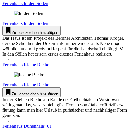
Feri­enhaus In den Söllen
Feri­enhaus
In den Söllen
Zu Lesezeichen hinzufügen
Das Haus ist ein Projekt des Ber­liner Archi­tekten Thomas Kröger,
der die Schönheit der Uckermark immer wieder aufs Neue unge­
wöhnlich und mit großem Respekt für die Land­schaft ein­fängt. Mit
In den Söllen hat er sein erstes eigenes Feri­enhaus rea­li­siert.
⟶
Feri­enhaus Kleine Bleibe
Feri­enhaus
Kleine Bleibe
Zu Lesezeichen hinzufügen
In der Kleinen Bleibe am Rande des Gel­bachtals im Wes­terwald
zählt genau das, was es nicht gibt. Fernab von digi­taler Reiz­über­
flutung kann man hier Urlaub in puris­ti­scher und nach­hal­tiger Form
genießen.
⟶
Feri­enhaus Dünenhaus_01