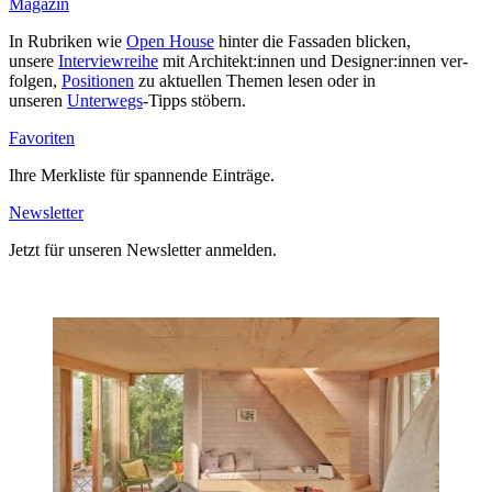
Magazin
In Rubriken wie
Open House
hinter die Fas­saden blicken,
unsere
Inter­view­reihe
mit Architekt:innen und Designer:innen ver­
folgen,
Posi­tionen
zu aktu­ellen Themen lesen oder in
unseren
Unterwegs
-Tipps stöbern.
Favo­riten
Ihre Merk­liste für span­nende Ein­träge.
News­letter
Jetzt für unseren News­letter anmelden.