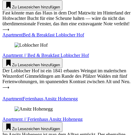
Zu Lesezeichen hinzufügen
Fast könnte man das Haus in dem Dorf Matzwitz im Hin­terland der
Hoh­wachter Bucht für eine Scheune halten — wäre da nicht das
über­di­men­sionale Fenster, das ihm eine extra­va­gante Note ver­leiht!
⟶
Apart­mentBed & Breakfast Lob­locher Hof
Apartment
//
Bed & Breakfast
Lob­locher Hof
Zu Lesezeichen hinzufügen
Der Lob­locher Hof ist ein 1841 erbautes Weingut im male­ri­schen
Win­zerdorf Gim­mel­dingen am Rande des Pfälzer Waldes mit fünf
Feri­en­woh­nungen, im span­nenden Kon­trast zwi­schen Alt und Neu.
⟶
Apart­ment­Fe­ri­enhaus Ansitz Hohenegg
Apartment
//
Feri­enhaus
Ansitz Hohenegg
Zu Lesezeichen hinzufügen
Im Ansitz Hohenegg ist man dem Alltag ent­rückt. Der ehe­malige