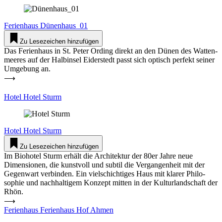
Feri­enhaus
Dünenhaus_01
Zu Lesezeichen hinzufügen
Das Feri­enhaus in St. Peter Ording direkt an den Dünen des Wat­ten­
meeres auf der Halb­insel Eider­stedt passt sich optisch perfekt seiner
Umgebung an.
⟶
Hotel Hotel Sturm
Hotel
Hotel Sturm
Zu Lesezeichen hinzufügen
Im Bio­hotel Sturm erhält die Archi­tektur der 80er Jahre neue
Dimen­sionen, die kunstvoll und subtil die Ver­gan­genheit mit der
Gegenwart ver­binden. Ein viel­schich­tiges Haus mit klarer Phi­lo­
sophie und nach­hal­tigem Konzept mitten in der Kul­tur­land­schaft der
Rhön.
⟶
Feri­enhaus Feri­enhaus Hof Ahmen