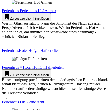
Feri­enhaus
Feri­enhaus Hof Ahmen
Zu Lesezeichen hinzufügen
Wer im Glashaus sitzt … kann die Schönheit der Natur aus allen
Per­spek­tiven auf sich wirken lassen. Wie im Feri­enhaus Hof Ahmen
an der Schlei, das inmitten der Schaf­weide eines denk­mal­ge­
schützten Bio­land­hofes liegt.
⟶
Feri­en­haus­Hotel Hofgut Haf­ner­leiten
Feri­enhaus
//
Hotel
Hofgut Haf­ner­leiten
Zu Lesezeichen hinzufügen
Ent­schleu­nigung pur: Inmitten der nie­der­bay­ri­schen Bil­der­buch­land­
schaft bietet das Hofgut einen Rück­zugsort im Ein­klang mit der
Natur, der auf boden­ständige wie archi­tek­to­nisch fein­sinnige Weise
die Ele­mente ver­bindet.
⟶
Feri­enhaus Die kleine Acht