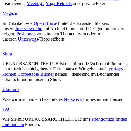
Team­e­vents,
Mee­tings
,
Yoga-Retreats
oder private Feiern.
Magazin
In Rubriken wie
Open House
hinter die Fas­saden blicken,
unsere
Inter­view­reihe
mit Architekt:innen und Designer:innen ver­
folgen,
Posi­tionen
zu aktu­ellen Themen lesen oder in
unseren
Unterwegs
-Tipps stöbern.
Shop
URLAUBSARCHITEKTUR ist das füh­rende Web­portal für archi­
tek­to­nisch bei­spiel­ge­bende Feri­en­häuser. Wir geben auch
preis­ge­
krönten Cof­fee­table-Bücher
heraus – diese sind im Buch­handel
erhältlich und in unserem Shop.
Über uns
Was wir machen: ein beson­deres
Netzwerk
für besondere Häuser.
FAQ
Wie Sie mit URLAUBSARCHITEKTUR Ihr
Feri­en­do­mizil finden
und buchen
können.